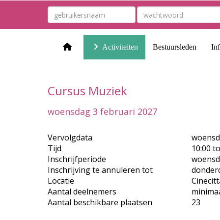
Activiteiten
Bestuursleden
In
Cursus Muziek
woensdag 3 februari 2027
Vervolgdata
woensda
Tijd
10:00 t
Inschrijfperiode
woensda
Inschrijving te annuleren tot
donder
Locatie
Cinecitt
Aantal deelnemers
minimaa
Aantal beschikbare plaatsen
23