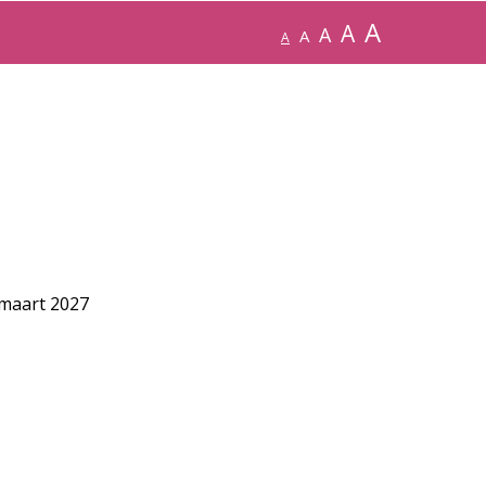
A
A
A
A
A
maart 2027