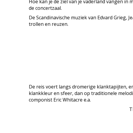
Hoe kan je de ziel van je vaderland vangen in 
de concertzaal.
De Scandinavische muziek van Edvard Grieg, Je
trollen en reuzen.
De reis voert langs dromerige klanktapijten, e
klankkleur en sfeer, dan op traditionele melo
componist Eric Whitacre e.a.
Th