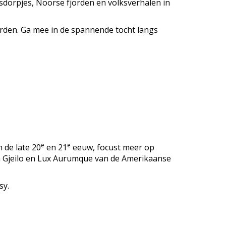
rsdorpjes, Noorse fjorden en volksverhalen in
orden. Ga mee in de spannende tocht langs
e
e
 de late 20
en 21
eeuw, focust meer op
Ola Gjeilo en Lux Aurumque van de Amerikaanse
sy.